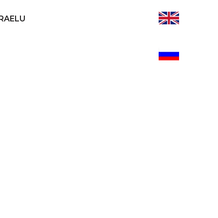
ZRAELU
ego