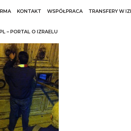
IRMA
KONTAKT
WSPÓŁPRACA
TRANSFERY W I
Bazylika_Grobu_panski
PL – PORTAL O IZRAELU