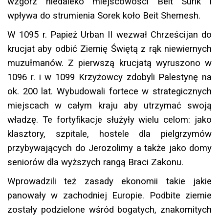
wzgórz niedaleko miejscowości Beit Surik i
wpływa do strumienia Sorek koło Beit Shemesh.
W 1095 r. Papież Urban II wezwał Chrześcijan do
krucjat aby odbić Ziemię Świętą z rąk niewiernych
muzułmanów. Z pierwszą krucjatą wyruszono w
1096 r. i w 1099 Krzyżowcy zdobyli Palestynę na
ok. 200 lat. Wybudowali fortece w strategicznych
miejscach w całym kraju aby utrzymać swoją
władzę. Te fortyfikacje służyły wielu celom: jako
klasztory, szpitale, hostele dla pielgrzymów
przybywających do Jerozolimy a także jako domy
seniorów dla wyższych rangą Braci Zakonu.
Wprowadzili też zasady ekonomii takie jakie
panowały w zachodniej Europie. Podbite ziemie
zostały podzielone wśród bogatych, znakomitych